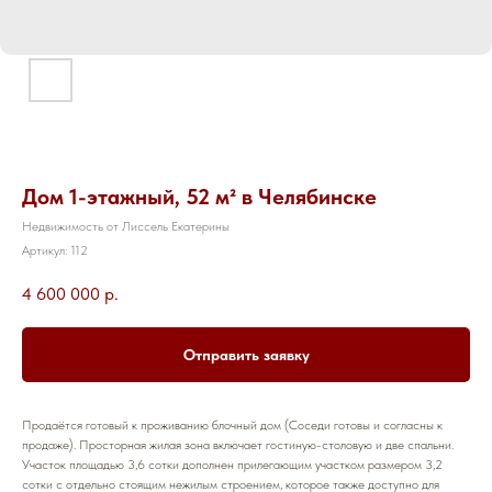
Дом 1-этажный, 52 м² в Челябинске
Недвижимость от Лиссель Екатерины
Артикул:
112
4 600 000
р.
Отправить заявку
Продаётся готовый к проживанию блочный дом (Соседи готовы и согласны к
продаже). Просторная жилая зона включает гостиную-столовую и две спальни.
Участок площадью 3,6 сотки дополнен прилегающим участком размером 3,2
сотки с отдельно стоящим нежилым строением, которое также доступно для